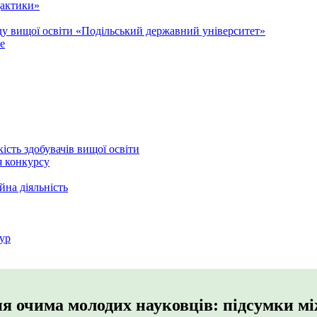
дактики»
аду вищої освіти «Подільський державний університет»
e
кість здобувачів вищої освіти
я конкурсу
йна діяльність
ур
ня очима молодих науковців: підсумки м