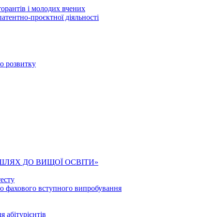
торантів і молодих вчених
патентно-проєктної діяльності
го розвитку
ШЛЯХ ДО ВИЩОЇ ОСВІТИ»
есту
го фахового вступного випробування
я абітурієнтів