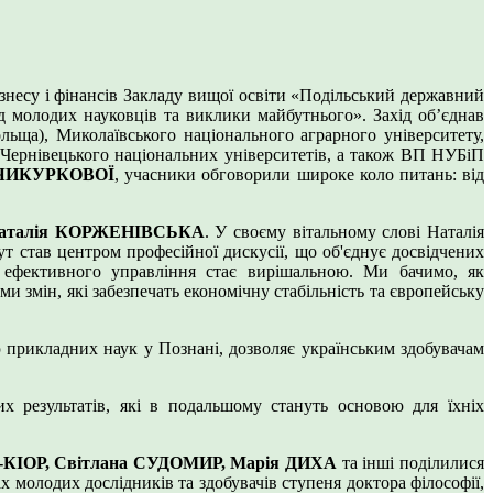
ізнесу і фінансів Закладу вищої освіти «Подільський державний
д молодих науковців та виклики майбутнього». Захід об’єднав
льща), Миколаївського національного аграрного університету,
 Чернівецького національних університетів, а також ВП НУБіП
 ЧИКУРКОВОЇ
, учасники обговорили широке коло питань: від
аталія КОРЖЕНІВСЬКА
. У своєму вітальному слові Наталія
ут став центром професійної дискусії, що об'єднує досвідчених
 ефективного управління стає вирішальною. Ми бачимо, як
и змін, які забезпечать економічну стабільність та європейську
 прикладних наук у Познані, дозволяє українським здобувачам
х результатів, які в подальшому стануть основою для їхніх
КІОР, Світлана СУДОМИР, Марія ДИХА
та інші поділилися
х молодих дослідників та здобувачів ступеня доктора філософії,