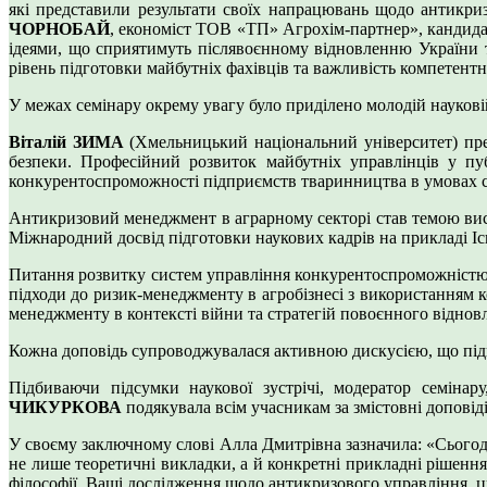
які представили результати своїх напрацювань щодо антикриз
ЧОРНОБАЙ
, економіст ТОВ «ТП» Агрохім-партнер», кандидат
ідеями, що сприятимуть післявоєнному відновленню України т
рівень підготовки майбутніх фахівців та важливість компетентні
У межах семінару окрему увагу було приділено молодій науковій
Віталій ЗИМА
(Хмельницький національний університет) пре
безпеки. Професійний розвиток майбутніх управлінців у пу
конкурентоспроможності підприємств тваринництва в умовах 
Антикризовий менеджмент в аграрному секторі став темою ви
Міжнародний досвід підготовки наукових кадрів на прикладі Іс
Питання розвитку систем управління конкурентоспроможністю
підходи до ризик-менеджменту в агробізнесі з використанням к
менеджменту в контексті війни та стратегій повоєнного віднов
Кожна доповідь супроводжувалася активною дискусією, що підк
Підбиваючи підсумки наукової зустрічі, модератор семінар
ЧИКУРКОВА
подякувала всім учасникам за змістовні доповіді
У своєму заключному слові Алла Дмитрівна зазначила: «Сьогод
не лише теоретичні викладки, а й конкретні прикладні рішення
філософії. Ваші дослідження щодо антикризового управління, ц