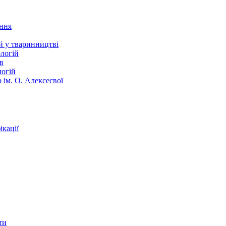
ання
й у тваринництві
логій
в
логій
 ім. О. Алексеєвої
кації
ти