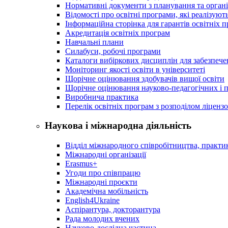
Нормативні документи з планування та організ
Відомості про освітні програми, які реалізують
Інформаційна сторінка для гарантів освітніх 
Акредитація освітніх програм
Навчальні плани
Силабуси, робочі програми
Каталоги вибіркових дисциплін для забезпеч
Моніторинг якості освіти в університеті
Щорічне оцінювання здобувачів вищої освіти
Щорічне оцінювання науково-педагогічних і п
Виробнича практика
Перелік освітніх програм з розподілoм ліцензo
Наукова і міжнародна діяльність
Відділ міжнародного співробітництва, практик
Міжнародні організації
Erasmus+
Угоди про співпрацю
Міжнародні проєкти
Академічна мобільність
English4Ukraine
Аспірантура, докторантура
Рада молодих вчених
Науково-дослідна частина