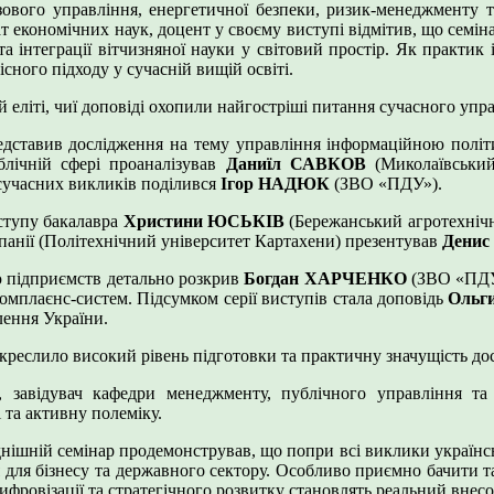
ового управління, енергетичної безпеки, ризик-менеджменту т
 економічних наук, доцент у своєму виступі відмітив, що семін
а інтеграції вітчизняної науки у світовий простір. Як практи
сного підходу у сучасній вищій освіті.
 еліті, чиї доповіді охопили найгостріші питання сучасного упра
дставив дослідження на тему управління інформаційною політ
блічній сфері проаналізував
Даниїл САВКОВ
(Миколаївський
сучасних викликів поділився
Ігор НАДЮК
(ЗВО «ПДУ»).
ступу бакалавра
Христини ЮСЬКІВ
(Бережанський агротехнічни
панії (Політехнічний університет Картахени) презентував
Дени
 підприємств детально розкрив
Богдан ХАРЧЕНКО
(ЗВО «ПДУ
омплаєнс-систем. Підсумком серії виступів стала доповідь
Ольг
лення України.
реслило високий рівень підготовки та практичну значущість до
у, завідувач кафедри менеджменту, публічного управління т
 та активну полеміку.
нішній семінар продемонстрував, що попри всі виклики українсь
 для бізнесу та державного сектору. Особливо приємно бачити т
ифровізації та стратегічного розвитку становлять реальний вне