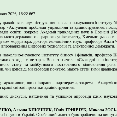
авня 2026, 16:22
667
управління та адміністрування навчально-наукового інституту б
ар «Актуальні проблеми управління та адміністрування: погля
ладів освіти, зокрема Академії прикладних наук в Познані (По
тавського державного аграрного університету, Хмельницького та
цтвом модератора, доктора економічних наук, професора
Алли
 впровадження цифрових технологій та електронної демократії.
а навчально-наукового інституту бізнесу і фінансів, професор
Н
таких заходів саме зараз. Вона зазначила: «Сьогодні наш інстит
нного стану та майбутнього поствоєнного відновлення роль
і, чиї доповіді ми сьогодні почуємо, мають стати тими драйверам
, зауваживши, що співпраця з партнерами, зокрема з Академією
 кращі світові практики адміністрування.
них дискусій, натхнення та успішної апробації їхніх наукови
ЕНКО, Альона КЛЮЧНИК, Юлія ГРИНЧУК, Микола ЗОСЬ-
ти і науки в Україні. Особливий акцент було зроблено на виступа