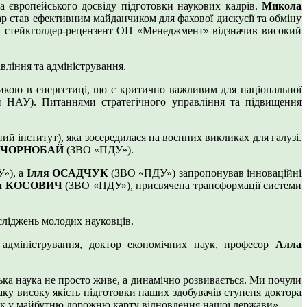
а європейського досвіду підготовки наукових кадрів.
Микола
ар став ефективним майданчиком для фахової дискусії та обміну
к і стейкголдер-рецензент ОП «Менеджмент» відзначив високий
вління та адміністрування.
икою в енергетиці, що є критично важливим для національної
 НАУ). Питаннями стратегічного управління та підвищення
й інститут), яка зосередилася на воєнних викликах для галузі.
с ЧОРНОБАЙ
(ЗВО «ПДУ»).
»), а
Ілля ОСАДЧУК
(ЗВО «ПДУ») запропонував інноваційні
и КОСОВИЧ
(ЗВО «ПДУ»), присвячена трансформації системи
сліджень молодих науковців.
а адміністрування, доктор економічних наук, професор
Алла
ка наука не просто живе, а динамічно розвивається. Ми почули
аку високу якість підготовки наших здобувачів ступеня доктора
сок у майбутню дорожню карту відновлення нашої держави».