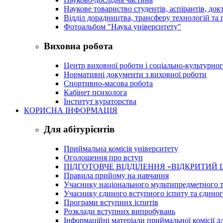
Наукове товариство студентів, аспірантів, док
Відділ дорадництва, трансферу технологій та 
Фотоальбом "Наука університету"
Виховна робота
Центр виховної роботи і соціально-культурно
Нормативні документи з виховної роботи
Спортивно-масова робота
Кабінет психолога
Інститут кураторства
КОРИСНА ІНФОРМАЦІЯ
Для абітурієнтів
Приймальна комісія університету
Оголошення про вступ
ПІДГОТОВЧЕ ВІДДІЛЕННЯ «ВІДКРИТИЙ 
Правила прийому на навчання
Учаснику національного мультипредметного т
Учаснику єдиного вступного іспиту та єдино
Програми вступних іспитів
Розклади вступних випробувань
Інформаційні матеріали приймальної комісії дл