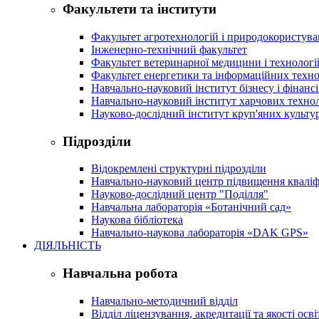
Факультети та інститути
Факультет агротехнологій і природокористув
Інженерно-технічний факультет
Факультет ветеринарної медицини і технологі
Факультет енергетики та інформаційних техно
Навчально-науковий інститут бізнесу і фінансі
Навчально-науковий інститут харчових техно
Науково-дослідний інститут круп'яних культур
Підрозділи
Відокремлені структурні підрозділи
Навчально-науковий центр підвищення кваліфі
Науково-дослідний центр "Поділля"
Навчальна лабораторія «Ботанічний сад»
Наукова бібліотека
Навчально-наукова лабораторія «DAK GPS»
ДІЯЛЬНІСТЬ
Навчальна робота
Навчально-методичний відділ
Відділ ліцензування, акредитації та якості осві