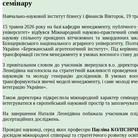
семінару
Навчально-науковий інститут бізнесу і фінансів
Вівторок, 19 тр
15 травня 2026 року на базі кафедри менеджменту, публічного 
університет» відбувся Міжнародний науково-практичний семін
наукову спільноту провідних вітчизняних та закордонних зак
Білоцерківського національного аграрного університету, Пол
України «Бережанський агротехнічний інститут». Під керівни
трансформації систем менеджменту в умовах воєнного стану до
З привітальним словом до учасників звернулася в.о. директор
Леонідівна наголосила на стратегічній важливості проведення 
науковців та молоду генерацію дослідників. В умовах воє
трансформуються звичні моделі менеджменту, і саме молоді вчен
інтеграцію України».
Також директорка підкреслила міжнародний характер семінару
інтегруватися в європейський науковий простір та запозичувати
На завершення Наталія Леонідівна побажала учасникам плід
дисертаційних досліджень.
Провідні науковці, серед яких професори
Пауліна КОЛІСНІЧ
досвідом міжнародної співпраці та стратегічного розвитку осві