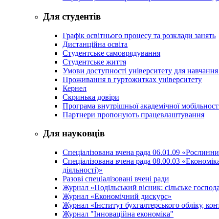
Для студентів
Графік освітнього процесу та розклади занять
Дистанційна освіта
Студентське самоврядування
Студентське життя
Умови доступності університету для навчання
Проживання в гуртожитках університету
Кернел
Скринька довіри
Програма внутрішньої академічної мобільност
Партнери пропонують працевлаштування
Для науковців
Спеціалізована вчена рада 06.01.09 «Рослинн
Спеціалізована вчена рада 08.00.03 «Економі
діяльності)»
Разові спеціалізовані вчені ради
Журнал «Подільський вісник: сільське господа
Журнал «Економічний дискурс»
Журнал «Інститут бухгалтерського обліку, конт
Журнал "Інноваційна економіка"