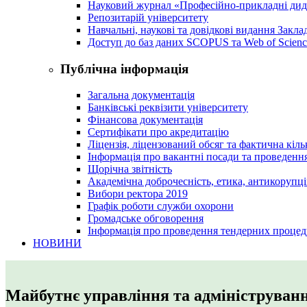
Науковий журнал «Професійно-прикладні ди
Репозитарій університету
Навчальні, наукові та довідкові видання Закл
Доступ до баз даних SCOPUS та Web of Scienc
Публічна інформація
Загальна документація
Банківські реквізити університету
Фінансова документація
Сертифікати про акредитацію
Ліцензія, ліцензований обсяг та фактична кіль
Інформація про вакантні посади та проведенн
Щорічна звітність
Академічна доброчесність, етика, антикорупці
Вибори ректора 2019
Графік роботи служби охорони
Громадське обговорення
Інформація про проведення тендерних процед
НОВИНИ
Майбутнє управління та адмініструван