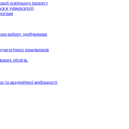
ації освітнього процесу
ся в університеті
програм
ення вибору здобувачами
едагогічних працівників
ваних oбсягів.
и та академічної мобільності