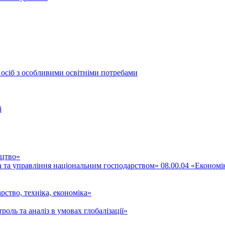
 осіб з особливими освітніми потребами
і
ицтво»
ка та управління національним господарством» 08.00.04 «Економі
рство, техніка, економіка»
роль та аналіз в умовах глобалізації»